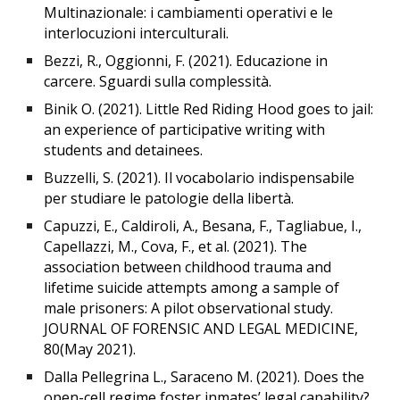
Multinazionale: i cambiamenti operativi e le
interlocuzioni interculturali.
Bezzi, R., Oggionni, F. (2021). Educazione in
carcere. Sguardi sulla complessità.
Binik O. (2021). Little Red Riding Hood goes to jail:
an experience of participative writing with
students and detainees.
Buzzelli, S. (2021). Il vocabolario indispensabile
per studiare le patologie della libertà.
Capuzzi, E., Caldiroli, A., Besana, F., Tagliabue, I.,
Capellazzi, M., Cova, F., et al. (2021). The
association between childhood trauma and
lifetime suicide attempts among a sample of
male prisoners: A pilot observational study.
JOURNAL OF FORENSIC AND LEGAL MEDICINE,
80(May 2021).
Dalla Pellegrina L., Saraceno M. (2021). Does the
open-cell regime foster inmates’ legal capability?