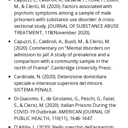
M., & Clerici, M. (2020). Factors associated with
psychotic symptoms among a sample of male
prisoners with substance use disorder: A cross-
sectional study. JOURNAL OF SUBSTANCE ABUSE
TREATMENT, 118(November 2020).
Capuzzi, E., Caldiroli, A., Buoli, M., & Clerici, M.
(2020). Commentary on “Mental disorders on
admission to jail: A study of prevalence and a
comparison with a community sample in the
north of France”. Cambridge University Press:.
Cardinale, N. (2020). Detenzione domiciliare
speciale e interesse superiore del minore.
SISTEMA PENALE.
D
i Giacomo, E., de Girolamo, G., Peschi, G., Fazel,
S., & Clerici, M. (2020). Italian Prisons During the
COVID-19 Outbreak. AMERICAN JOURNAL OF
PUBLIC HEALTH, 110(11), 1646-1647.
D'Altilia, L. (2020). Nello specchio dell'ergastolo