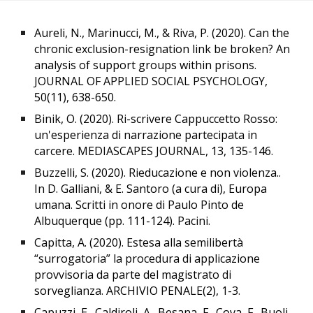
Aureli, N., Marinucci, M., & Riva, P. (2020). Can the
chronic exclusion-resignation link be broken? An
analysis of support groups within prisons.
JOURNAL OF APPLIED SOCIAL PSYCHOLOGY,
50(11), 638-650.
Binik, O. (2020). Ri-scrivere Cappuccetto Rosso:
un'esperienza di narrazione partecipata in
carcere. MEDIASCAPES JOURNAL, 13, 135-146.
Buzzelli, S. (2020). Rieducazione e non violenza..
In D. Galliani, & E. Santoro (a cura di), Europa
umana. Scritti in onore di Paulo Pinto de
Albuquerque (pp. 111-124). Pacini.
Capitta, A. (2020). Estesa alla semilibertà
“surrogatoria” la procedura di applicazione
provvisoria da parte del magistrato di
sorveglianza. ARCHIVIO PENALE(2), 1-3.
Capuzzi, E., Caldiroli, A., Besana, F., Cova, F., Buoli,