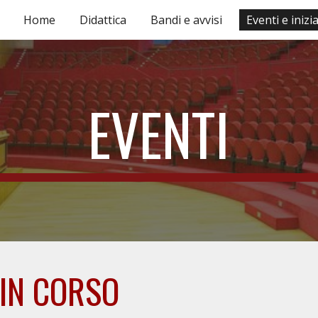
Home
Didattica
Bandi e avvisi
Eventi e inizi
ip to main content
Skip to navigat
EVENTI
E IN CORSO