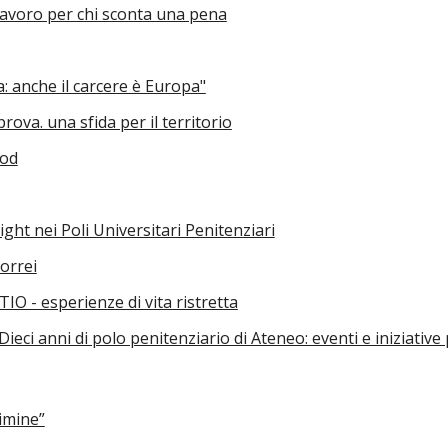
 lavoro per chi sconta una pena
a: anche il carcere è Europa"
rova. una sfida per il territorio
ood
ht nei Poli Universitari Penitenziari
vorrei
O - esperienze di vita ristretta
ci anni di polo penitenziario di Ateneo: eventi e iniziative 
imine”