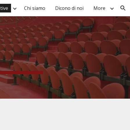
ative
Chi siamo
Dicono di noi
More
ion